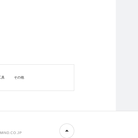
工具
その他
MIND.CO.JP