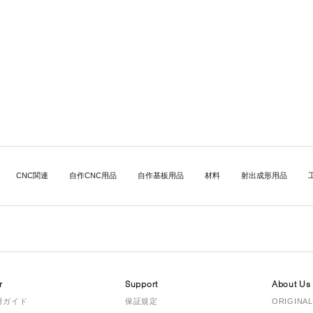
CNC関連
自作CNC用品
自作基板用品
材料
射出成形用品
r
Support
About Us
用ガイド
保証規定
ORIGINAL