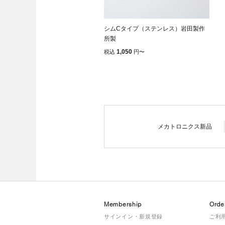
シムCタイプ（ステンレス）岩田製作
所製
1,050
税込
円
〜
メカトロニクス新品
Membership
Orde
サインイン・新規登録
ご利