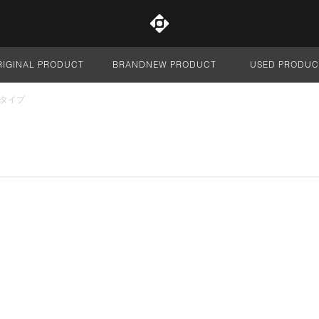
RIGINAL PRODUCT
BRANDNEW PRODUCT
USED PRODUC
サイト全体
Cタイプ