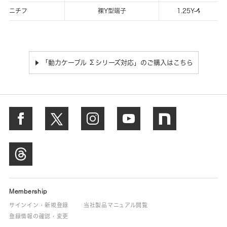
ニチフ
裸Y型端子
1.25Y-4
「動力ケーブル Σシリーズ対応」のご購入はこちら
▶
Membership
サインイン・新規登録
当社製品マニュアル閲覧
登録情報の確認・変更