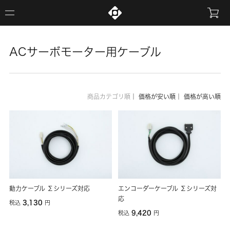
ACサーボモーター用ケーブル
商品カテゴリ順
｜
価格が安い順
｜
価格が高い順
動力ケーブル Σシリーズ対応
エンコーダーケーブル Σシリーズ対
応
3,130
税込
円
9,420
税込
円