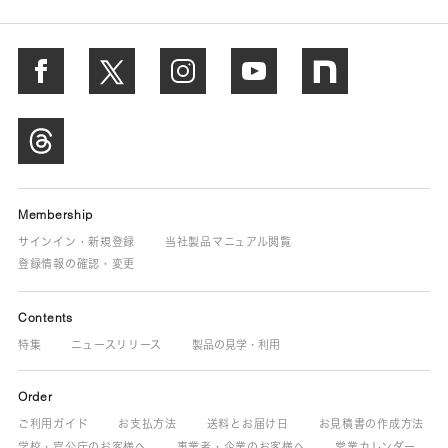
Membership
サインイン・新規登録
当社製品マニュアル閲覧
登録情報の確認・変更
Contents
特集
ニュースリリース
製品の見学・利用
Order
ご利用ガイド
お支払方法
送料とお届け日
お見積書の作成方法
学校・官公庁のお客様へ
事業者・企業のお客様へ
営業カレンダー