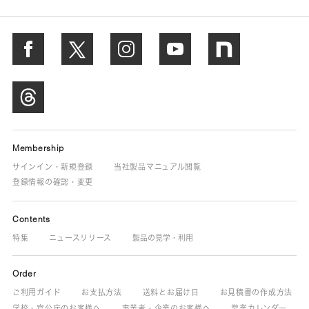
Membership
サインイン・新規登録
当社製品マニュアル閲覧
登録情報の確認・変更
Contents
特集
ニュースリリース
製品の見学・利用
Order
ご利用ガイド
お支払方法
送料とお届け日
お見積書の作成方法
学校・官公庁のお客様へ
事業者・企業のお客様へ
営業カレンダー