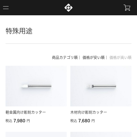
特殊用途
商品カテゴリ順
｜
価格が安い順
｜
価格が高い順
軽金属向け彫刻カッター
木材向け彫刻カッター
7,980
7,680
税込
円
税込
円