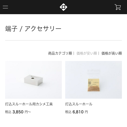
端子 / アクセサリー
商品カテゴリ順
｜
価格が安い順
｜
価格が高い順
打込スルーホール用カシメ工具
打込スルーホール
3,850
6,810
税込
円
〜
税込
円