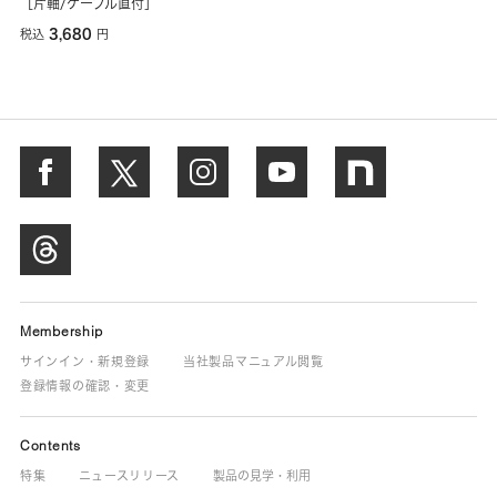
［片軸/ケーブル直付］
3,680
税込
円
Membership
サインイン・新規登録
当社製品マニュアル閲覧
登録情報の確認・変更
Contents
特集
ニュースリリース
製品の見学・利用