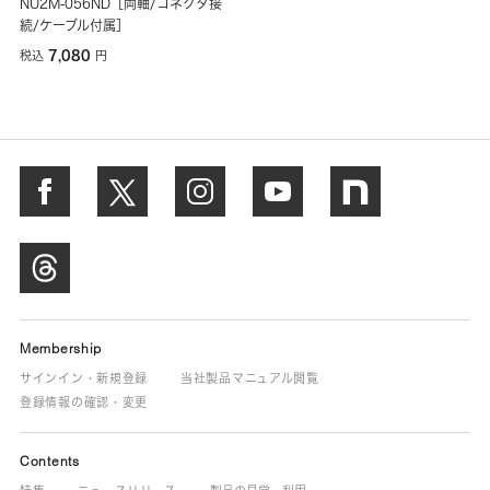
NU2M-056ND［両軸/コネクタ接
続/ケーブル付属］
7,080
税込
円
Membership
サインイン・新規登録
当社製品マニュアル閲覧
登録情報の確認・変更
Contents