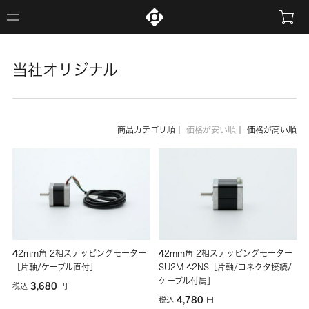
当社オリジナル
商品カテゴリ順
｜
価格が安い順
｜
価格が高い順
42mm角 2相ステッピングモーター
42mm角 2相ステッピングモーター
［片軸/ケーブル直付］
SU2M-42NS［片軸/コネクタ接続/
ケーブル付属］
3,680
税込
円
4,780
税込
円