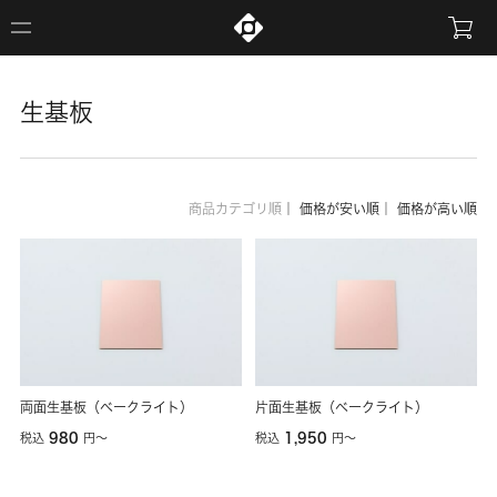
生基板
商品カテゴリ順
｜
価格が安い順
｜
価格が高い順
両面生基板（ベークライト）
片面生基板（ベークライト）
980
1,950
税込
円
〜
税込
円
〜