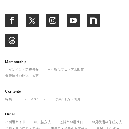
Membership
サインイン・新規登録
当社製品マニュアル閲覧
登録情報の確認・変更
Contents
特集
ニュースリリース
製品の見学・利用
Order
ご利用ガイド
お支払方法
送料とお届け日
お見積書の作成方法
学校・官公庁のお客様へ
事業者・企業のお客様へ
営業カレンダー