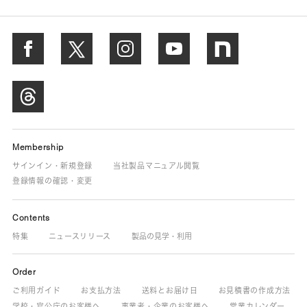
Membership
サインイン・新規登録
当社製品マニュアル閲覧
登録情報の確認・変更
Contents
特集
ニュースリリース
製品の見学・利用
Order
ご利用ガイド
お支払方法
送料とお届け日
お見積書の作成方法
学校・官公庁のお客様へ
事業者・企業のお客様へ
営業カレンダー