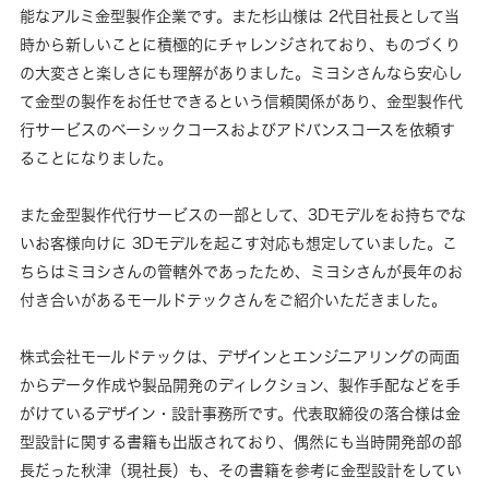
能なアルミ金型製作企業です。また杉山様は 2代目社長として当
時から新しいことに積極的にチャレンジされており、ものづくり
の大変さと楽しさにも理解がありました。ミヨシさんなら安心し
て金型の製作をお任せできるという信頼関係があり、金型製作代
行サービスのベーシックコースおよびアドバンスコースを依頼す
ることになりました。
また金型製作代行サービスの一部として、3Dモデルをお持ちでな
いお客様向けに 3Dモデルを起こす対応も想定していました。こ
ちらはミヨシさんの管轄外であったため、ミヨシさんが長年のお
付き合いがあるモールドテックさんをご紹介いただきました。
株式会社モールドテックは、デザインとエンジニアリングの両面
からデータ作成や製品開発のディレクション、製作手配などを手
がけているデザイン・設計事務所です。代表取締役の落合様は金
型設計に関する書籍も出版されており、偶然にも当時開発部の部
長だった秋津（現社長）も、その書籍を参考に金型設計をしてい