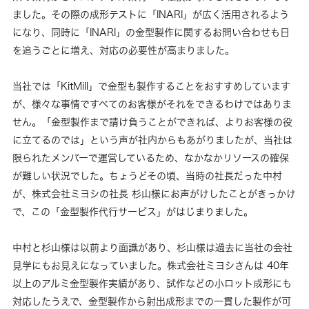
ました。その際の成形テストに「INARI」が広く活用されるよう
になり、同時に「INARI」の金型製作に関するお問い合わせも日
を追うごとに増え、対応の必要性が高まりました。
当社では「KitMill」で金型も製作することをおすすめしています
が、様々な事情ですべてのお客様がそれをできるわけではありま
せん。「金型製作まで請け負うことができれば、よりお客様の役
に立てるのでは」という声が社内からもあがりましたが、当社は
限られたメンバーで運営しているため、なかなかリソースの確保
が難しい状況でした。ちょうどその頃、当時の社長だった中村
が、株式会社ミヨシの社長 杉山様にお声がけしたことがきっかけ
で、この「金型製作代行サービス」がはじまりました。
中村と杉山様は以前より面識があり、杉山様は過去に当社の会社
見学にもお見えになっていました。株式会社ミヨシさんは 40年
以上のアルミ金型製作実績があり、試作などの小ロット成形にも
対応したうえで、金型製作から射出成形までの一貫した製作が可