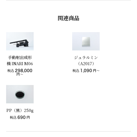
関連商品
手動射出成形
ジュラルミン
機 INARI M06
（A2017）
税込
298,000
税込
1,090
円〜
円～
PP（黒）250g
税込
690
円