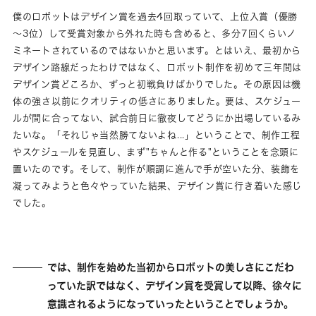
僕のロボットはデザイン賞を過去4回取っていて、上位入賞（優勝
～3位）して受賞対象から外れた時も含めると、多分7回くらいノ
ミネートされているのではないかと思います。とはいえ、最初から
デザイン路線だったわけではなく、ロボット制作を初めて三年間は
デザイン賞どころか、ずっと初戦負けばかりでした。その原因は機
体の強さ以前にクオリティの低さにありました。要は、スケジュー
ルが間に合ってない、試合前日に徹夜してどうにか出場しているみ
たいな。「それじゃ当然勝てないよね...」ということで、制作工程
やスケジュールを見直し、まず"ちゃんと作る"ということを念頭に
置いたのです。そして、制作が順調に進んで手が空いた分、装飾を
凝ってみようと色々やっていた結果、デザイン賞に行き着いた感じ
でした。
では、制作を始めた当初からロボットの美しさにこだわ
っていた訳ではなく、デザイン賞を受賞して以降、徐々に
意識されるようになっていったということでしょうか。