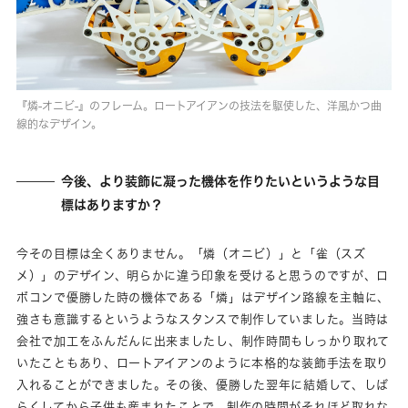
『燐-オニビ-』のフレーム。ロートアイアンの技法を駆使した、洋風かつ曲
線的なデザイン。
今後、より装飾に凝った機体を作りたいというような目
標はありますか？
今その目標は全くありません。「燐（オニビ）」と「雀（スズ
メ）」のデザイン、明らかに違う印象を受けると思うのですが、ロ
ボコンで優勝した時の機体である「燐」はデザイン路線を主軸に、
強さも意識するというようなスタンスで制作していました。当時は
会社で加工をふんだんに出来ましたし、制作時間もしっかり取れて
いたこともあり、ロートアイアンのように本格的な装飾手法を取り
入れることができました。その後、優勝した翌年に結婚して、しば
らくしてから子供も産まれたことで、制作の時間がそれほど取れな