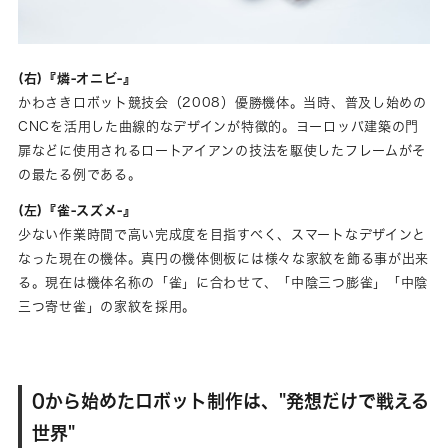
(右)『燐-オニビ-』
かわさきロボット競技会（2008）優勝機体。当時、普及し始めの
CNCを活用した曲線的なデザインが特徴的。ヨーロッパ建築の門
扉などに使用されるロートアイアンの技法を駆使したフレームがそ
の最たる例である。
(左)『雀-スズメ-』
少ない作業時間で高い完成度を目指すべく、スマートなデザインと
なった現在の機体。真円の機体側板には様々な家紋を飾る事が出来
る。現在は機体名称の「雀」に合わせて、「中陰三つ膨雀」「中陰
三つ寄せ雀」の家紋を採用。
0から始めたロボット制作は、"発想だけで戦える
世界"