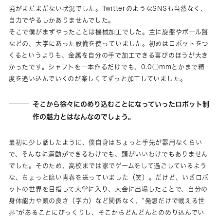
境がまだまだない状況でした。TwitterのようなSNSも当然なく、
自力でやるしかありませんでした。
そこで僕がまずやったことは機械加工でした。主に旋盤やボール盤
などの、大学にあった設備を使っていました。初めはロボットをつ
くるというよりも、金属を自分の手で加工できる喜びのほうが大き
かったです。シャフトを一本作るだけでも、0.0◯mmとかまで精
度を追い込んでいくのが楽しくてずっと加工していました。
そこから徐々にのめり込むことになっていったロボット制
作の魅力とはなんなのでしょう。
最初に少し話したように、僕自身はちょっと手先が器用なくらい
で、そんなに運動ができるわけでも、頭がいいわけでもありません
でした。そのため、高校までは家でゲームをして過ごしているよう
な、ちょっと暗い青春を送っていました（笑）。だけど、いざロボ
ットの世界を目指して大学に入り、大会に出場したことで、自分の
身体能力や頭の良さ（学力）など関係なく、"発想だけで戦える世
界"があることにびっくりし、そこからどんどんとのめり込んでい