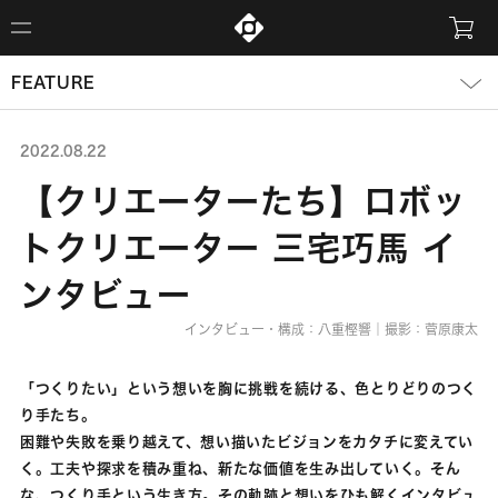
FEATURE
2022.08.22
【クリエーターたち】ロボッ
トクリエーター 三宅巧馬 イ
ンタビュー
インタビュー・構成：八重樫響｜撮影：菅原康太
「つくりたい」という想いを胸に挑戦を続ける、色とりどりのつく
り手たち。
困難や失敗を乗り越えて、想い描いたビジョンをカタチに変えてい
く。工夫や探求を積み重ね、新たな価値を生み出していく。そん
な、つくり手という生き方。その軌跡と想いをひも解くインタビュ