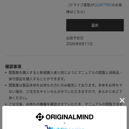
（ドライブ基板が
QUATTRO
のお客
様はこちら）
選択
出荷予定日
2026年8月11日
確認事項
閲覧権を購入すると新規購入者と同じようにマニュアルの閲覧と消耗品・
保守部品を購入することができます。
閲覧権は製品本体をお持ちの方にのみ販売しております。本体をお持ちで
ない場合、ご注文をキャンセルさせていただきますので、あらかじめご了
承ください。
ご注文後、お持ちの機種を確認させていただき、マニュアルの閲覧方法を
ご案内いたします。
大変申し訳ございませんが、オークション等で第三者から入手された製品
についての技術的サポートはできかねます。