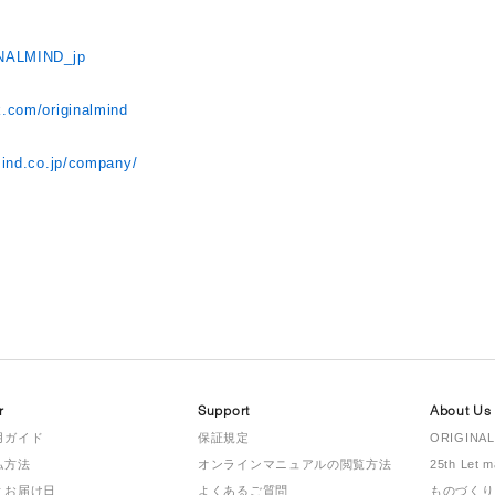
INALMIND_jp
k.com/originalmind
ト
mind.co.jp/company/
r
Support
About Us
用ガイド
保証規定
ORIGINAL
払方法
オンラインマニュアルの閲覧方法
25th Let 
とお届け日
よくあるご質問
ものづくり