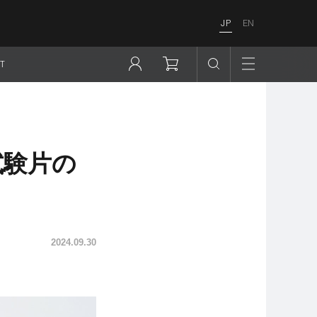
JP
EN
T
試験片の
2024.09.30