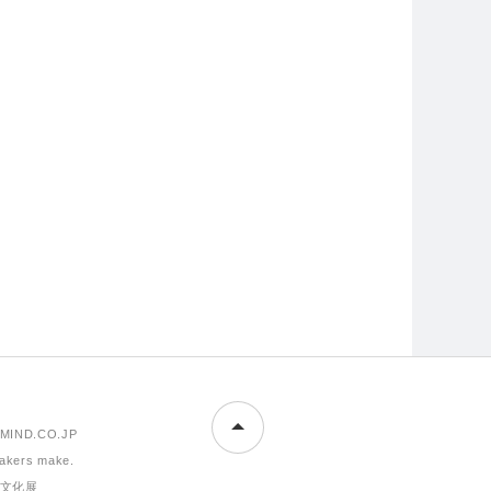
MIND.CO.JP
makers make.
文化展