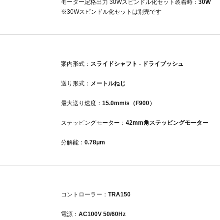
モーター定格出力 30Wスピンドル化セット装着時：
30W
※30Wスピンドル化セットは別売です
案内形式：
スライドシャフト - ドライブッシュ
送り形式：
メートルねじ
最大送り速度：
15.0mm/s（F900）
ステッピングモーター：
42mm角ステッピングモーター
分解能：
0.78μm
コントローラー：
TRA150
電源：
AC100V 50/60Hz