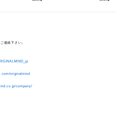
りご連絡下さい。
/ORIGINALMIND_jp
k.com/originalmind
ト
mind.co.jp/company/