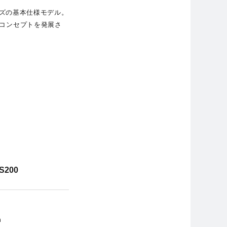
トサイズの基本仕様モデル。
」のコンセプトを発展さ
BS200
m