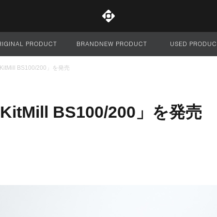
RIGINAL PRODUCT
BRANDNEW PRODUCT
USED PRODUC
サイト全体
tMill BS100/200」を発売
tMill BS100/200」を発売