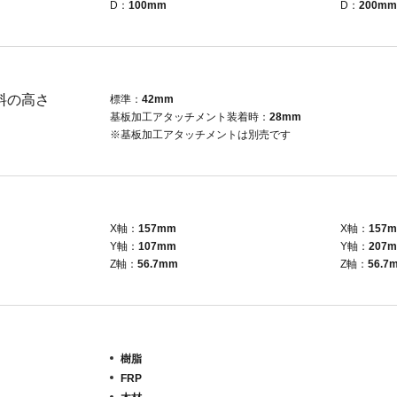
D：
100mm
D：
200mm
料の高さ
標準：
42mm
基板加工アタッチメント装着時：
28mm
※基板加工アタッチメントは別売です
X軸：
157mm
X軸：
157
Y軸：
107mm
Y軸：
207
Z軸：
56.7mm
Z軸：
56.7
樹脂
FRP