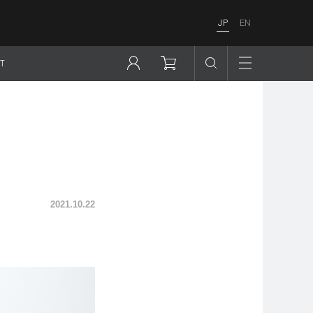
JP
EN
T
2021.10.22