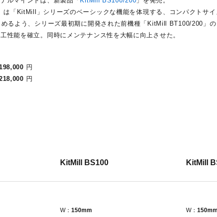
ジナルマインドは、新製品「
KitMill BS100/200
」を発売。
00/200」は「KitMill」シリーズのベーシックな機能を体現する、コンパク
めるよう、シリーズ最初期に開発された前機種「KitMill BT100/200
加工性能を確立。同時にメンテナンス性を大幅に向上させた。
198,000
円
218,000
円
KitMill BS100
KitMill 
W：
150mm
W：
150m