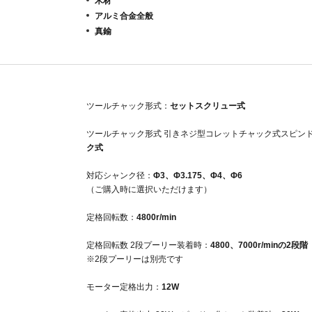
木材
アルミ合金全般
真鍮
ツールチャック形式：
セットスクリュー式
ツールチャック形式 引きネジ型コレットチャック式スピン
ク式
対応シャンク径：
Φ3、Φ3.175、Φ4、Φ6
（ご購入時に選択いただけます）
定格回転数：
4800r/min
定格回転数 2段プーリー装着時：
4800、7000r/minの2段階
※2段プーリーは別売です
モーター定格出力：
12W