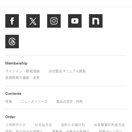
Membership
サインイン・新規登録
当社製品マニュアル閲覧
登録情報の確認・変更
Contents
特集
ニュースリリース
製品の見学・利用
Order
ご利用ガイド
お支払方法
送料とお届け日
お見積書の作成方法
学校・官公庁のお客様へ
事業者・企業のお客様へ
営業カレンダー