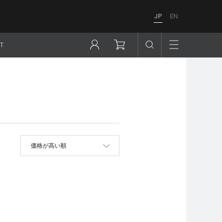
JP
EN
T
並べ替え
価格が高い順