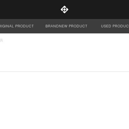
RIGINAL PRODUCT
BRANDNEW PRODUCT
USED PRODUC
サイト全体
具