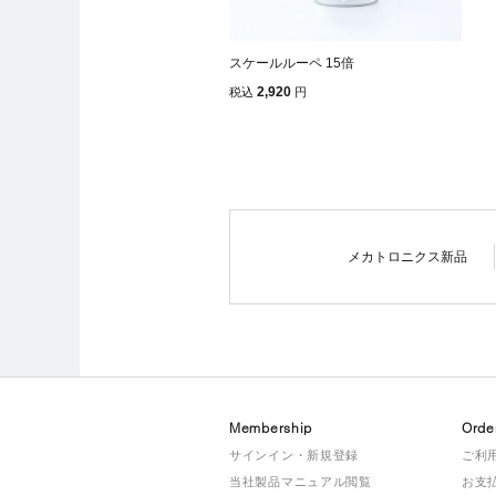
スケールルーペ 15倍
2,920
税込
円
メカトロニクス新品
Membership
Orde
サインイン・新規登録
ご利
当社製品マニュアル閲覧
お支