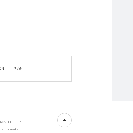
工具
その他
MIND.CO.JP
makers make.