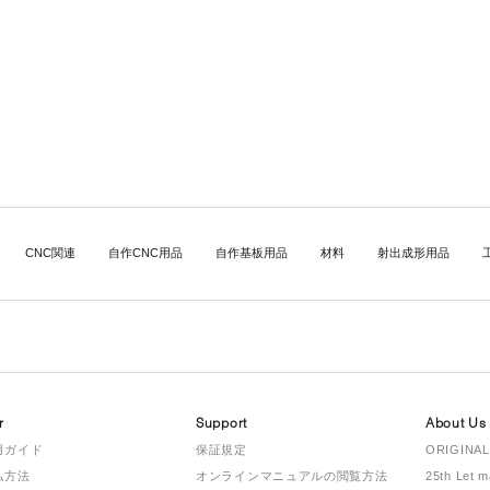
CNC関連
自作CNC用品
自作基板用品
材料
射出成形用品
r
Support
About Us
用ガイド
保証規定
ORIGINAL
払方法
オンラインマニュアルの閲覧方法
25th Let 