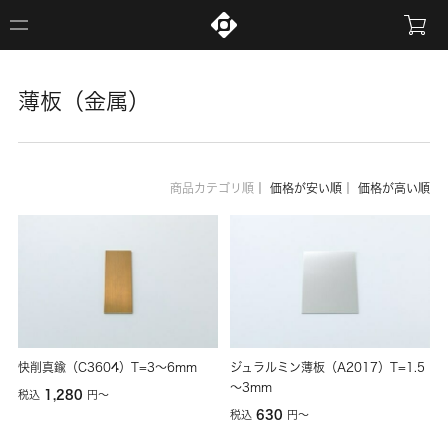
薄板（金属）
商品カテゴリ順
｜
価格が安い順
｜
価格が高い順
快削真鍮（C3604）T=3～6mm
ジュラルミン薄板（A2017）T=1.5
～3mm
1,280
税込
円
〜
630
税込
円
〜