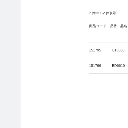
2
件中
1
-
2
件表示
商品コード
品番・品名
151795
BT8000
151796
BD6610