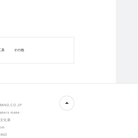
工具
その他
MIND.CO.JP
makers make.
文化展
om
MIND