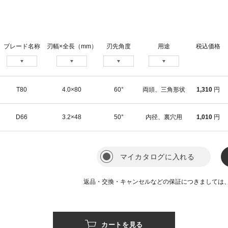
ブレード名称
刃幅×全長（mm）
刃先角度
用途
税込価格
T80
4.0×80
60°
両頭、三角形状
1,310
円
D66
3.2×48
50°
内径、裏穴用
1,010
円
マイカタログに入れる
返品・交換・キャンセルなどの保証につきましては
カートを見る