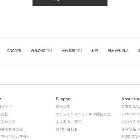
CNC関連
自作CNC用品
自作基板用品
材料
射出成形用品
r
Support
About Us
用ガイド
保証規定
ORIGINAL
払方法
オンラインマニュアルの閲覧方法
25th Let 
とお届け日
よくあるご質問
ものづくり
積書の作成方法
お問い合わせ
保守部品.c
・官公庁のお客様へ
MISSION