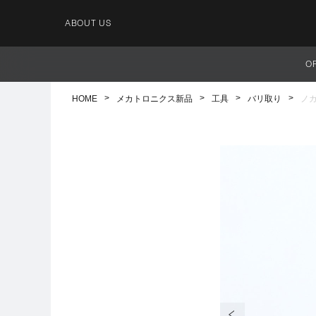
ABOUT US
O
HOME
メカトロニクス新品
工具
バリ取り
ノ