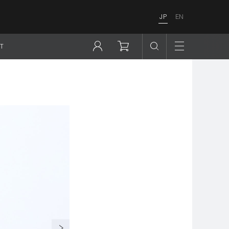
JP
EN
T