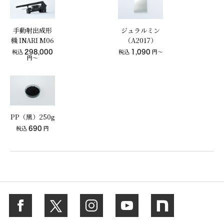
手動射出成形
ジュラルミン
機 INARI M06
（A2017）
税込
298,000
税込
1,090
円〜
円～
PP（黒）250g
税込
690
円