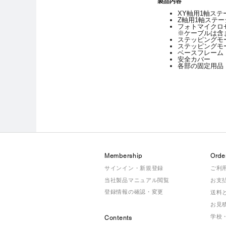
製品内容
XY軸用1軸ステ
Z軸用1軸ステー
フォトマイクロセン
※ケーブルは含
ステッピングモー
ステッピングモー
ベースフレーム
安全カバー
各部の固定用品
Membership
Orde
サインイン・新規登録
ご利
当社製品マニュアル閲覧
お支
登録情報の確認・変更
送料
お見
学校
Contents