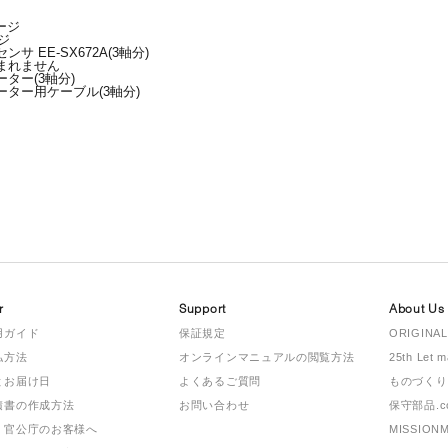
ージ
ジ
サ EE-SX672A(3軸分)
まれません
ター(3軸分)
ター用ケーブル(3軸分)
r
Support
About Us
用ガイド
保証規定
ORIGINAL
払方法
オンラインマニュアルの閲覧方法
25th Let 
とお届け日
よくあるご質問
ものづくり
積書の作成方法
お問い合わせ
保守部品.c
・官公庁のお客様へ
MISSION