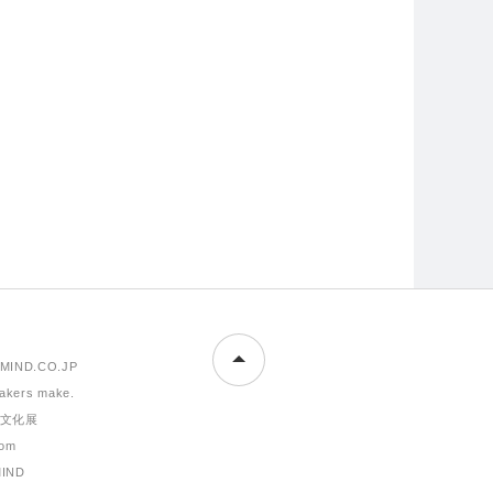
MIND.CO.JP
makers make.
文化展
om
MIND