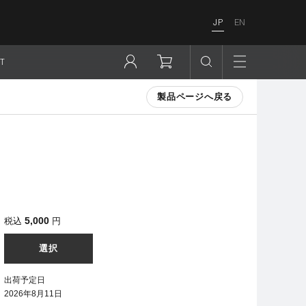
JP
EN
T
製品ページへ戻る
5,000
税込
円
選択
出荷予定日
2026年8月11日