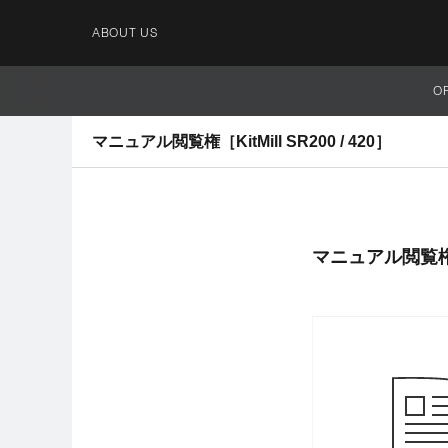
ABOUT US
O
マニュアル閲覧権［KitMill SR200 / 420］
マニュアル閲覧権［K