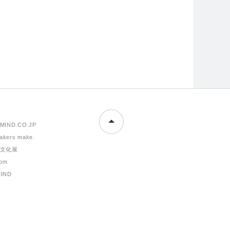
MIND.CO.JP
makers make.
文化展
om
MIND