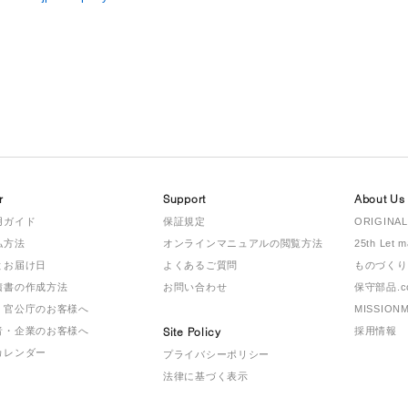
r
Support
About Us
用ガイド
保証規定
ORIGINAL
払方法
オンラインマニュアルの閲覧方法
25th Let 
とお届け日
よくあるご質問
ものづくり
積書の作成方法
お問い合わせ
保守部品.c
・官公庁のお客様へ
MISSION
者・企業のお客様へ
Site Policy
採用情報
カレンダー
プライバシーポリシー
法律に基づく表示