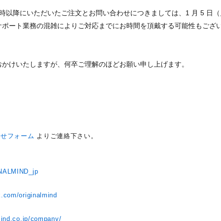
）15 時以降にいただいたご注文とお問い合わせにつきましては、1 月 5 
サポート業務の混雑によりご対応までにお時間を頂戴する可能性もござ
おかけいたしますが、何卒ご理解のほどお願い申し上げます。
わせフォーム
よりご連絡下さい。
INALMIND_jp
k.com/originalmind
ト
mind.co.jp/company/