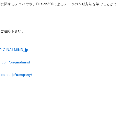
削に関するノウハウや、Fusion360によるデータの作成方法を学ぶことが
りご連絡下さい。
/ORIGINALMIND_jp
k.com/originalmind
ト
mind.co.jp/company/