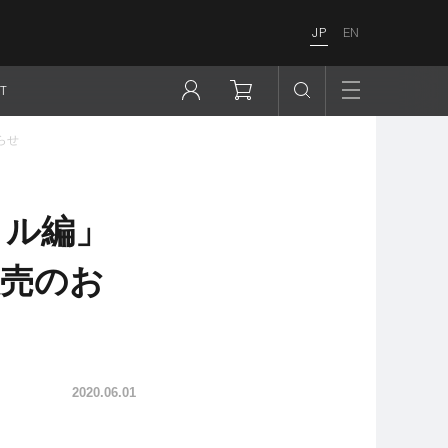
JP
EN
T
らせ
ミル編」
販売のお
2020.06.01