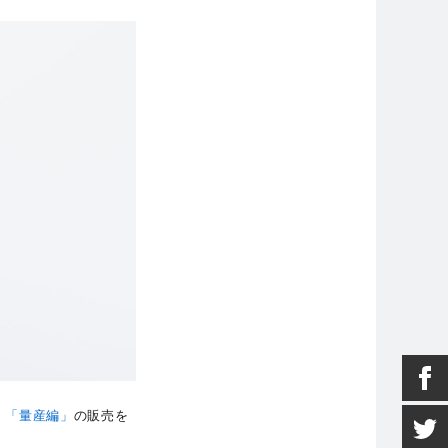
」「量産編」
の販売を