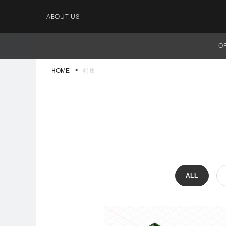
ABOUT US
O
HOME
特集
ALL