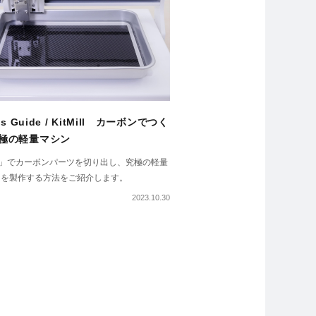
's Guide / KitMill カーボンでつく
極の軽量マシン
Mill」でカーボンパーツを切り出し、究極の軽量
ンを製作する方法をご紹介します。
2023.10.30