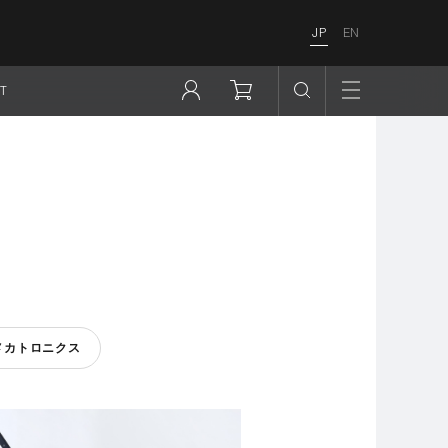
JP
EN
T
メカトロニクス