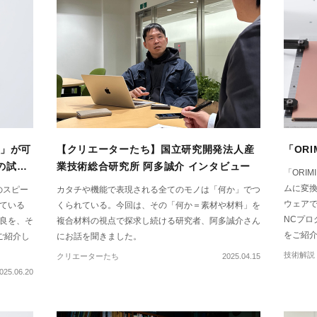
00」が可
【クリエーターたち】国立研究開発法人産
「OR
の試作
業技術総合研究所 阿多誠介 インタビュー
「ORI
ムに変換
形のスピー
カタチや機能で表現される全てのモノは「何か」でつ
ウェアで
ている
くられている。今回は、その「何か＝素材や材料」を
NCプロ
良を、そ
複合材料の視点で探求し続ける研究者、阿多誠介さん
をご紹
ご紹介し
にお話を聞きました。
技術解説
クリエーターたち
2025.04.15
025.06.20