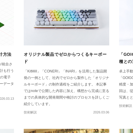
設計方法
オリジナル製品でゼロからつくるキーボー
「GO
ド
種との
」が統合さ
計も行う
「KitMill」「CONERI」「INARI」を活用した製品開
卓上手動
」の電子
発の一例として、社内でゼロから製作した「オリジナ
「GOI
ーデータ
ルキーボード」の制作過程をご紹介します。 本記事
精度・
ではnoteで公開した内容に加え、構想から完成に至る
回は、
までの具体的な開発期間や検討のプロセスを詳しくご
写真と
026.03.13
紹介しています。
技術解説
技術解説
2026.03.06