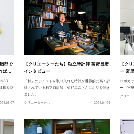
樹脂型で
【クリエーターたち】独立時計師 菊野昌宏
【クリ
れば成
インタビュー
ー 宮
ARI
「和」のテイストを取り入れた時計が世界的に高く評
ロボカ
破損を防
価されている独立時計師、菊野昌宏さんにお話を聞き
ー、宮
ました。
クリエー
024.06.07
クリエーターたち
2024.04.04