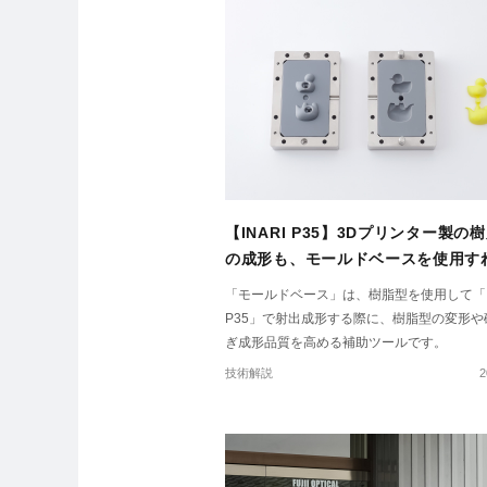
【INARI P35】3Dプリンター製の
の成形も、モールドベースを使用す
形品質の安定性UP。
「モールドベース」は、樹脂型を使用して「IN
P35」で射出成形する際に、樹脂型の変形や
ぎ成形品質を高める補助ツールです。
技術解説
2