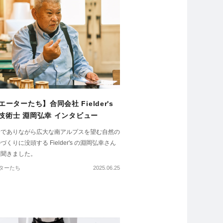
ーターたち】合同会社 Fielder's
/ 技術士 淵岡弘幸 インタビュー
身でありながら広大な南アルプスを望む自然の
くりに没頭する Fielder's の淵岡弘幸さん
を聞きました。
ターたち
2025.06.25