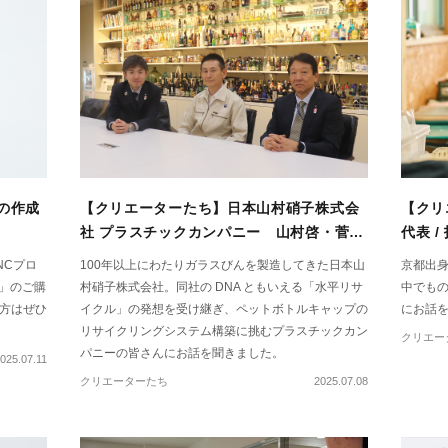
ムの作成
【クリエーターたち】日本山村硝子株式会
【クリエ
社 プラスチックカンパニー 山村啓・菅由
代表 
幸・千葉隆宏 インタビュー
NCプロ
100年以上にわたりガラスびんを製造してきた日本山
京都出
D」のご購
村硝子株式会社。同社の DNA ともいえる「水平リサ
中でものづ
方はぜひ
イクル」の発想を受け継ぎ、ペットボトルキャップの
にお話
リサイクリングシステム構築に挑むプラスチックカン
クリエー
パニーの皆さんにお話を聞きました。
025.07.11
クリエーターたち
2025.07.08