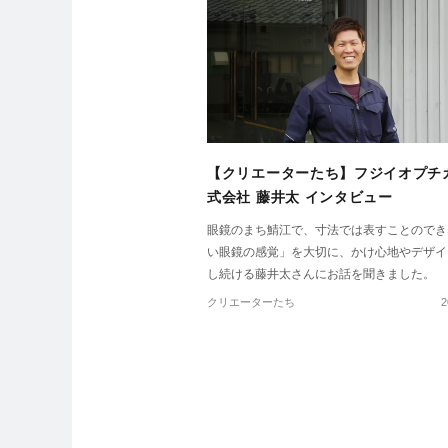
【クリエーターたち】フジイオプチ
式会社 藤井太 インタビュー
眼鏡のまち鯖江で、寸法では表すことのでき
い眼鏡の感覚」を大切に、かけ心地やデザイ
し続ける藤井太さんにお話を聞きました。
クリエーターたち
2