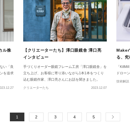
カル株
【クリエーターたち】澤口眼鏡舎 澤口亮
Maker
インタビュー
る、究
ない「良
手づくりオーダー眼鏡フレーム工房「澤口眼鏡舎」を
「Kit
ンを追求
立ち上げ、お客様に寄り添いながら1本1本をつくり
ドロー
込む眼鏡作家、澤口亮さんにお話を聞きました。
技術解説
023.12.27
クリエーターたち
2023.12.07
1
2
3
4
5