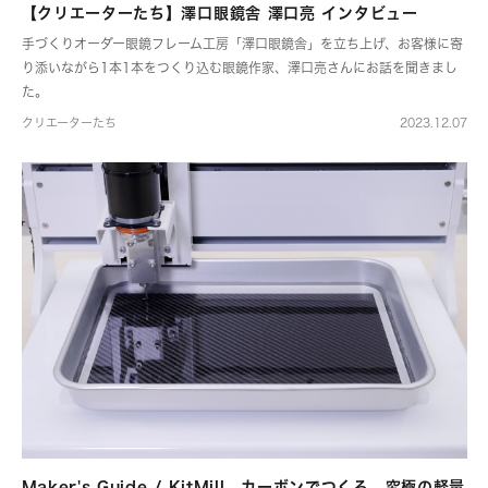
【クリエーターたち】澤口眼鏡舎 澤口亮 インタビュー
手づくりオーダー眼鏡フレーム工房「澤口眼鏡舎」を立ち上げ、お客様に寄
り添いながら1本1本をつくり込む眼鏡作家、澤口亮さんにお話を聞きまし
た。
クリエーターたち
2023.12.07
Maker's Guide / KitMill カーボンでつくる、究極の軽量