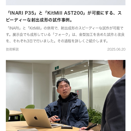
「INARI P35」と「KitMill AST200」が可能にする、ス
ピーディーな射出成形の試作事例。
「INARI」と「KitMill」の併用で、射出成形のスピーディーな試作が可能で
す。展示会でも成形している「フォーク」は、金型加工を含めた試作と改良
を、それぞれ3日で行いました。その過程を詳しくご紹介します。
技術解説
2025.06.20