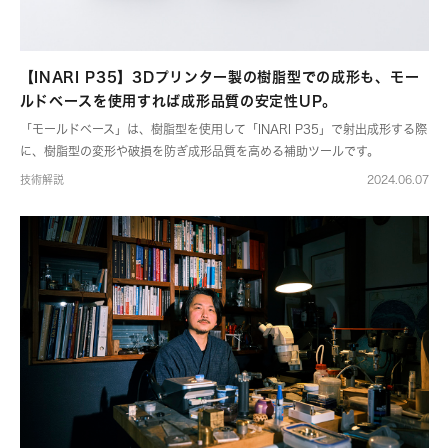
【INARI P35】3Dプリンター製の樹脂型での成形も、モー
ルドベースを使用すれば成形品質の安定性UP。
「モールドベース」は、樹脂型を使用して「INARI P35」で射出成形する際
に、樹脂型の変形や破損を防ぎ成形品質を高める補助ツールです。
技術解説
2024.06.07