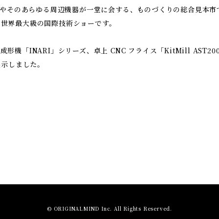
機械やそのあらゆる周辺機器が一堂に会する、ものづくりの総合見本
、世界最大級の国際技術ショーです。
機「INARI」シリーズ、卓上 CNC フライス「KitMill AST
展示しました。
© ORIGINALMIND Inc. All Rights Reserved.